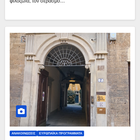
φιλοζωία, τον σεβασμό…
ΑΝΑΚΟΙΝΏΣΕΙΣ
ΕΥΡΩΠΑΪΚΆ ΠΡΟΓΡΆΜΜΑΤΑ