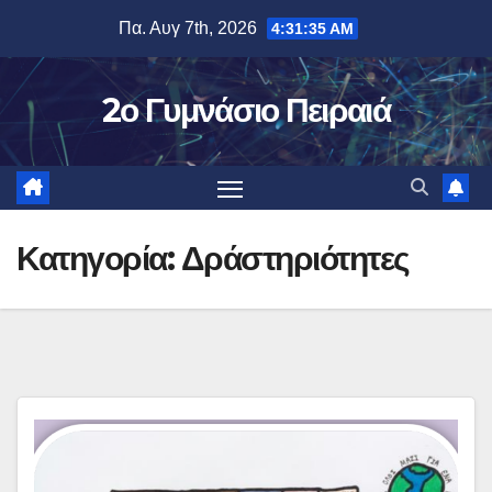
Μετάβαση
Πα. Αυγ 7th, 2026
4:31:36 AM
στο
περιεχόμενο
2ο Γυμνάσιο Πειραιά
Κατηγορία:
Δράστηριότητες