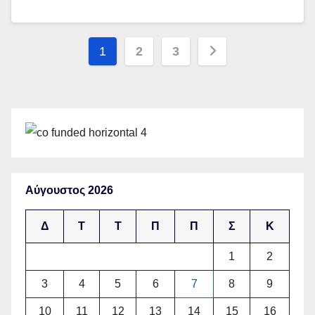
Σελιδοποίηση
1
2
3
άρθρων
Αύγουστος 2026
Δ
Τ
Τ
Π
Π
Σ
Κ
1
2
3
4
5
6
7
8
9
10
11
12
13
14
15
16